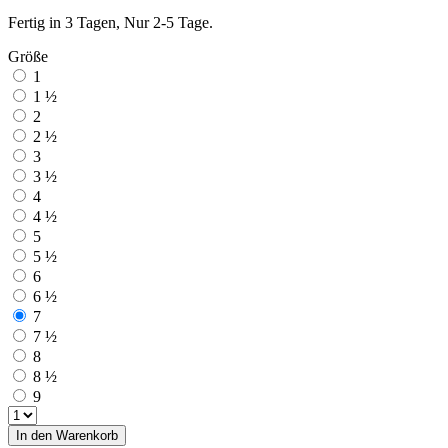
Fertig in 3 Tagen, Nur 2-5 Tage.
Größe
1
1 ½
2
2 ½
3
3 ½
4
4 ½
5
5 ½
6
6 ½
7
7 ½
8
8 ½
9
In den Warenkorb