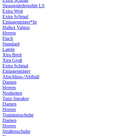
Extra Schmal
Strassenledersohle LS
Extra Weit
Extra Schmal
Einlagenträger*In
Hallux Valgus
Herren
Flach
Standard
Latein
Xtra Breit
Xtra Groß
Extra Schmal
Einlagenträger
Abschluss-/Abiball
Damen
Herren
Neuheiten
Tanz-Sneaker
Damen
Herren
Trainingsschuhe
Damen
Herren
Straßenschuhe