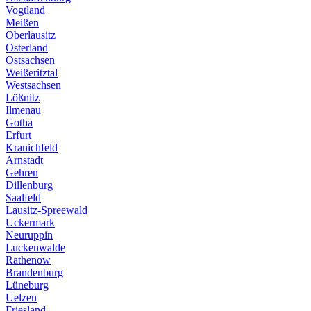
Vogtland
Meißen
Oberlausitz
Osterland
Ostsachsen
Weißeritztal
Westsachsen
Lößnitz
Ilmenau
Gotha
Erfurt
Kranichfeld
Arnstadt
Gehren
Dillenburg
Saalfeld
Lausitz-Spreewald
Uckermark
Neuruppin
Luckenwalde
Rathenow
Brandenburg
Lüneburg
Uelzen
Friesland