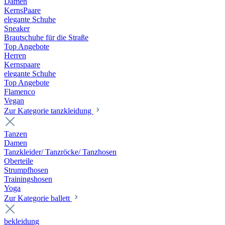
Damen
KernsPaare
elegante Schuhe
Sneaker
Brautschuhe für die Straße
Top Angebote
Herren
Kernspaare
elegante Schuhe
Top Angebote
Flamenco
Vegan
Zur Kategorie tanzkleidung
Tanzen
Damen
Tanzkleider/ Tanzröcke/ Tanzhosen
Oberteile
Strumpfhosen
Trainingshosen
Yoga
Zur Kategorie ballett
bekleidung