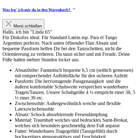
Was leg' ich mir da in den Warenkorb?
Menü schließen
Hallo, ich bin "Linda 65"
Für Diskofox ideal. Für Standard Latein top. Para el Tango
Argentino perfecto. Nach unten öffnender Flair Absatz und
bequeme Passform helfen Dir bei den Tanzschritten, nicht die
Orientiereung zu verlieren. Du tanzt sicher und mit Freude. Deine
Füße halten mehrer Stunden locker aus.
Absatzhöhe: Fantastisch bequeme 6,5 cm (seitlich gemessen)
mit entsprechender Auftrittsfläche für den sicheren Auftritt
Passform: Die hervorragende Passgenauigkeit und die
äußerst komfortable Schuhweite versprechen wunderbares
Tragen/Tanzen. Unsere Schuhgröße 4 ½ entspricht einer 38, 5
½ einer 39 etc.
Zwischensohle: Außergewöhnlich weiche und flexible
Latexzwischensohle
Absatz: Schock absorbierende Fersendämpfung
Material: Traumhaft weiches und bedrucktes Samt-Brokat,
welches sich besonders geschmeidig dem Fuß anpasst
Futter: Wunderbares Tragegefühl (Tanzgefühl) durch
hochwertiges atmungsaktives und Feuchtigkeit