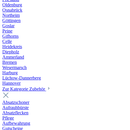
Oldenburg
Osnabrück
Northeim
Göttingen
Goslar
Peine
Gifhorns
Celle
Heidekreis
Diepholz
Ammerland
Bremen
Wesermarsch
Harburg
Lüchow-Dannerberg
Hannover
Zur Kategorie Zubehör
Absatzschoner
Aufrauhbürste
Absatzflecken
Pflege
Aufbewahrung
Gutscheine