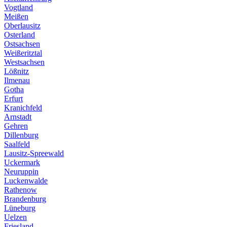
Vogtland
Meißen
Oberlausitz
Osterland
Ostsachsen
Weißeritztal
Westsachsen
Lößnitz
Ilmenau
Gotha
Erfurt
Kranichfeld
Arnstadt
Gehren
Dillenburg
Saalfeld
Lausitz-Spreewald
Uckermark
Neuruppin
Luckenwalde
Rathenow
Brandenburg
Lüneburg
Uelzen
Friesland