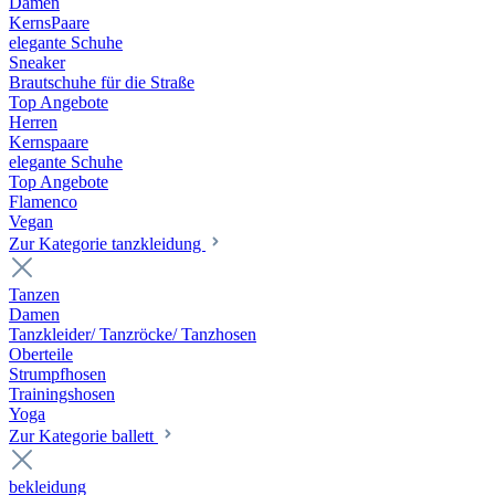
Damen
KernsPaare
elegante Schuhe
Sneaker
Brautschuhe für die Straße
Top Angebote
Herren
Kernspaare
elegante Schuhe
Top Angebote
Flamenco
Vegan
Zur Kategorie tanzkleidung
Tanzen
Damen
Tanzkleider/ Tanzröcke/ Tanzhosen
Oberteile
Strumpfhosen
Trainingshosen
Yoga
Zur Kategorie ballett
bekleidung