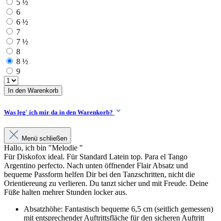
5 ½
6
6 ½
7
7 ½
8
8 ½
9
In den Warenkorb
Was leg' ich mir da in den Warenkorb?
Menü schließen
Hallo, ich bin "Melodie "
Für Diskofox ideal. Für Standard Latein top. Para el Tango
Argentino perfecto. Nach unten öffnender Flair Absatz und
bequeme Passform helfen Dir bei den Tanzschritten, nicht die
Orientiereung zu verlieren. Du tanzt sicher und mit Freude. Deine
Füße halten mehrer Stunden locker aus.
Absatzhöhe: Fantastisch bequeme 6,5 cm (seitlich gemessen)
mit entsprechender Auftrittsfläche für den sicheren Auftritt