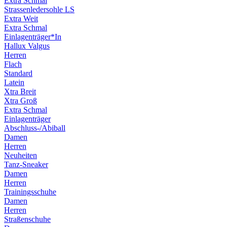
Extra Schmal
Strassenledersohle LS
Extra Weit
Extra Schmal
Einlagenträger*In
Hallux Valgus
Herren
Flach
Standard
Latein
Xtra Breit
Xtra Groß
Extra Schmal
Einlagenträger
Abschluss-/Abiball
Damen
Herren
Neuheiten
Tanz-Sneaker
Damen
Herren
Trainingsschuhe
Damen
Herren
Straßenschuhe