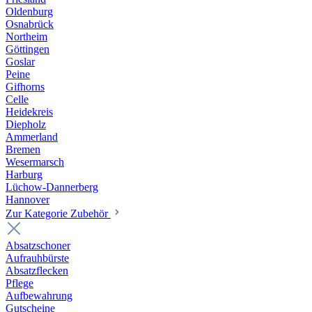
Oldenburg
Osnabrück
Northeim
Göttingen
Goslar
Peine
Gifhorns
Celle
Heidekreis
Diepholz
Ammerland
Bremen
Wesermarsch
Harburg
Lüchow-Dannerberg
Hannover
Zur Kategorie Zubehör
Absatzschoner
Aufrauhbürste
Absatzflecken
Pflege
Aufbewahrung
Gutscheine