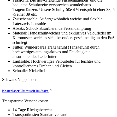
Passform: Die hervorragende Passgenauigkeit und die
bequeme Schuhweite versprechen wunderbares
Tragen/Tanzen. Unsere Schuhgröße 4 ½ entspricht einer 38, 5
½ einer 39 etc.
Zwischensohle: Außergewöhnlich weiche und flexible
Latexzwischensohle
Absatz: Schock absorbierende Fersendämpfung
Material: Handschuhweiches und exklusives Velourleder im
Karomuster, welches sich besonders geschmeidig an den Fuß
schmiegt
Futter: Wunderbares Tragegefühl (Tanzgefühl) durch
hochwertiges atmungsaktives und Feuchtigkeit
absorbierendes Lederfutter
Laufsohle: Hochwertiges Velourleder für leichtes und
kontrollierbares Drehen und Gleiten
Schnalle: Nickelfrei
Schwarz
Nappaleder
Kostenloser Umtausch im Store
Transparente Versandkosten
14 Tage Rückgaberecht
Transportkosten Standardversand: