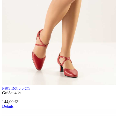
Patty Rot 5,5 cm
Größe:
4 ½
144,00 €*
Details