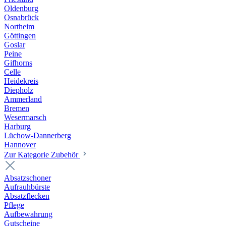
Oldenburg
Osnabrück
Northeim
Göttingen
Goslar
Peine
Gifhorns
Celle
Heidekreis
Diepholz
Ammerland
Bremen
Wesermarsch
Harburg
Lüchow-Dannerberg
Hannover
Zur Kategorie Zubehör
Absatzschoner
Aufrauhbürste
Absatzflecken
Pflege
Aufbewahrung
Gutscheine