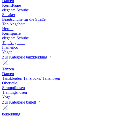
Damen
KernsPaare
elegante Schuhe
Sneaker
Brautschuhe für die Straße
Top Angebote
Herren
Kernspaare
elegante Schuhe
Top Angebote
Flamenco
Vegan
Zur Kategorie tanzkleidung
Tanzen
Damen
Tanzkleider/ Tanzröcke/ Tanzhosen
Oberteile
Strumpfhosen
Trainingshosen
Yoga
Zur Kategorie ballett
bekleidung