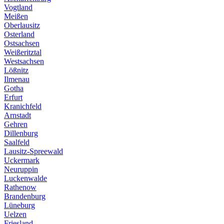
Vogtland
Meißen
Oberlausitz
Osterland
Ostsachsen
Weißeritztal
Westsachsen
Lößnitz
Ilmenau
Gotha
Erfurt
Kranichfeld
Arnstadt
Gehren
Dillenburg
Saalfeld
Lausitz-Spreewald
Uckermark
Neuruppin
Luckenwalde
Rathenow
Brandenburg
Lüneburg
Uelzen
Friesland