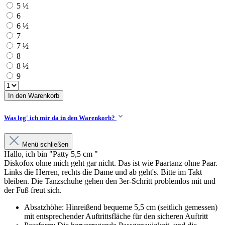
5 ½
6
6 ½
7
7 ½
8
8 ½
9
In den Warenkorb
Was leg' ich mir da in den Warenkorb?
Menü schließen
Hallo, ich bin "Patty 5,5 cm "
Diskofox ohne mich geht gar nicht. Das ist wie Paartanz ohne Paar.
Links die Herren, rechts die Dame und ab geht's. Bitte im Takt
bleiben. Die Tanzschuhe gehen den 3er-Schritt problemlos mit und
der Fuß freut sich.
Absatzhöhe: Hinreißend bequeme 5,5 cm (seitlich gemessen)
mit entsprechender Auftrittsfläche für den sicheren Auftritt