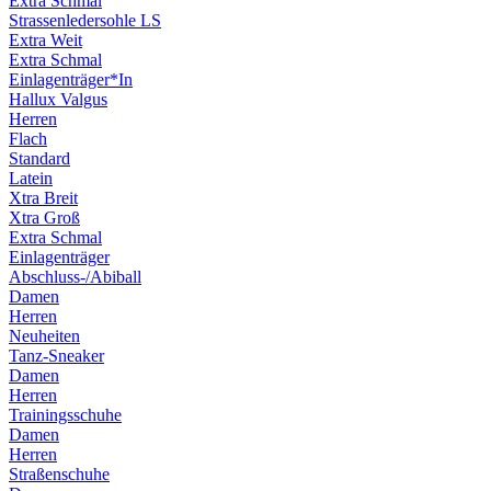
Extra Schmal
Strassenledersohle LS
Extra Weit
Extra Schmal
Einlagenträger*In
Hallux Valgus
Herren
Flach
Standard
Latein
Xtra Breit
Xtra Groß
Extra Schmal
Einlagenträger
Abschluss-/Abiball
Damen
Herren
Neuheiten
Tanz-Sneaker
Damen
Herren
Trainingsschuhe
Damen
Herren
Straßenschuhe