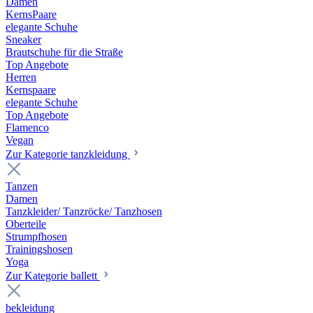
Damen
KernsPaare
elegante Schuhe
Sneaker
Brautschuhe für die Straße
Top Angebote
Herren
Kernspaare
elegante Schuhe
Top Angebote
Flamenco
Vegan
Zur Kategorie tanzkleidung
Tanzen
Damen
Tanzkleider/ Tanzröcke/ Tanzhosen
Oberteile
Strumpfhosen
Trainingshosen
Yoga
Zur Kategorie ballett
bekleidung