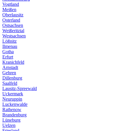
Vogtland
Meißen
Oberlausitz
Osterland
Ostsachsen
Weißeritztal
Westsachsen
Lößnitz
Ilmenau
Gotha
Erfurt
Kranichfeld
Arnstadt
Gehren
Dillenburg
Saalfeld
Lausitz-Spreewald
Uckermark
Neuruppin
Luckenwalde
Rathenow
Brandenburg
Lüneburg
Uelzen
Friesland