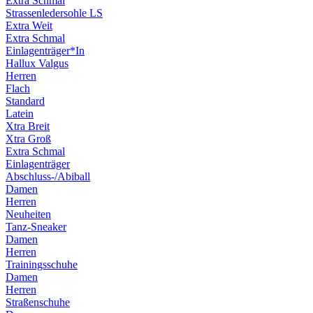
Extra Schmal
Strassenledersohle LS
Extra Weit
Extra Schmal
Einlagenträger*In
Hallux Valgus
Herren
Flach
Standard
Latein
Xtra Breit
Xtra Groß
Extra Schmal
Einlagenträger
Abschluss-/Abiball
Damen
Herren
Neuheiten
Tanz-Sneaker
Damen
Herren
Trainingsschuhe
Damen
Herren
Straßenschuhe