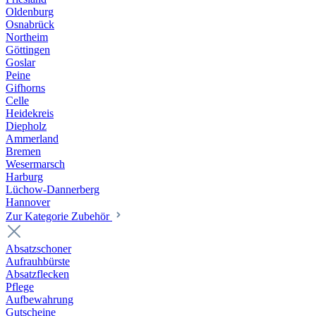
Oldenburg
Osnabrück
Northeim
Göttingen
Goslar
Peine
Gifhorns
Celle
Heidekreis
Diepholz
Ammerland
Bremen
Wesermarsch
Harburg
Lüchow-Dannerberg
Hannover
Zur Kategorie Zubehör
Absatzschoner
Aufrauhbürste
Absatzflecken
Pflege
Aufbewahrung
Gutscheine