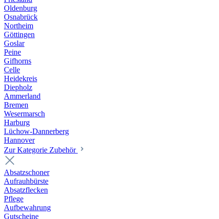
Oldenburg
Osnabrück
Northeim
Göttingen
Goslar
Peine
Gifhorns
Celle
Heidekreis
Diepholz
Ammerland
Bremen
Wesermarsch
Harburg
Lüchow-Dannerberg
Hannover
Zur Kategorie Zubehör
Absatzschoner
Aufrauhbürste
Absatzflecken
Pflege
Aufbewahrung
Gutscheine