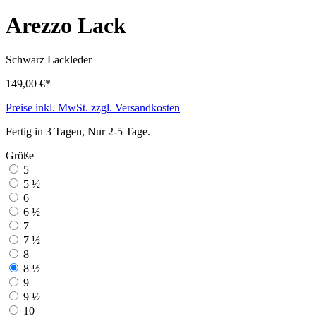
Arezzo Lack
Schwarz
Lackleder
149,00 €*
Preise inkl. MwSt. zzgl. Versandkosten
Fertig in 3 Tagen, Nur 2-5 Tage.
Größe
5
5 ½
6
6 ½
7
7 ½
8
8 ½
9
9 ½
10