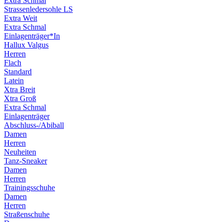
Extra Schmal
Strassenledersohle LS
Extra Weit
Extra Schmal
Einlagenträger*In
Hallux Valgus
Herren
Flach
Standard
Latein
Xtra Breit
Xtra Groß
Extra Schmal
Einlagenträger
Abschluss-/Abiball
Damen
Herren
Neuheiten
Tanz-Sneaker
Damen
Herren
Trainingsschuhe
Damen
Herren
Straßenschuhe