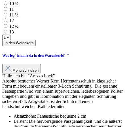
10 ½
11
11 ½
12
12 ½
13
In den Warenkorb
Was leg' ich mir da in den Warenkorb?
Menü schließen
Hallo, ich bin "Arezzo Lack"
Absolut bequemer Werner Kern Herrentanzschuh in klassischer
Form mit bequem einstellbarer 3-Loch Schnürung. Die gesamte
Fersenpartie wird von einem superweichen, lederbezogenen Polster
umgeben und gibt in Kombination mit der eleganten Schnürung
sicheren Halt. Ausgestattet ist der Schuh mit einem
handschuhweichen Kalblederfutter.
Absatzhöhe: Fantastische bequeme 2 cm
Leisten: Die hervorragende Passgenauigkeit und die äußerst
großzügige (bequeme)Schuhweite versprechen wunderbares