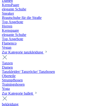
Damen
KernsPaare
elegante Schuhe
Sneaker
Brautschuhe für die Straße
Top Angebote
Herren
Kernspaare
elegante Schuhe
Top Angebote
Flamenco
Vegan
Zur Kategorie tanzkleidung
Tanzen
Damen
Tanzkleider/ Tanzröcke/ Tanzhosen
Oberteile
Strumpfhosen
Trainingshosen
Yoga
Zur Kategorie ballett
bekleidung