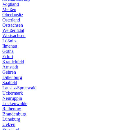
Vogtland
Meißen
Oberlausitz
Osterland
Ostsachsen
Weißeritztal
Westsachsen
Lößnitz
Ilmenau
Gotha
Erfurt
Kranichfeld
Arnstadt
Gehren
Dillenburg
Saalfeld
Lausitz-Spreewald
Uckermark
Neuruppin
Luckenwalde
Rathenow
Brandenburg
Lüneburg
Uelzen
Friesland