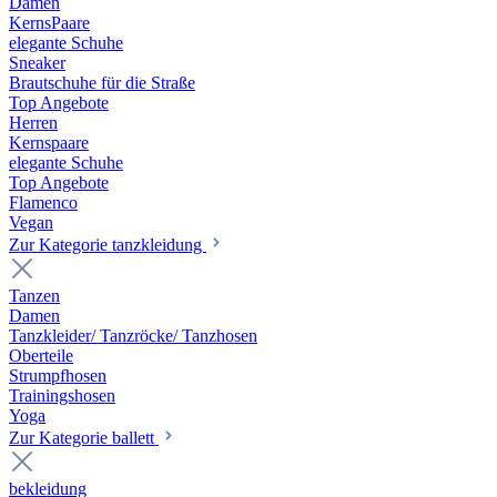
Damen
KernsPaare
elegante Schuhe
Sneaker
Brautschuhe für die Straße
Top Angebote
Herren
Kernspaare
elegante Schuhe
Top Angebote
Flamenco
Vegan
Zur Kategorie tanzkleidung
Tanzen
Damen
Tanzkleider/ Tanzröcke/ Tanzhosen
Oberteile
Strumpfhosen
Trainingshosen
Yoga
Zur Kategorie ballett
bekleidung