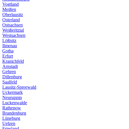
Vogtland
Meißen
Oberlausitz
Osterland
Ostsachsen
Weißeritztal
Westsachsen
Lößnitz
Ilmenau
Gotha
Erfurt
Kranichfeld
Arnstadt
Gehren
Dillenburg
Saalfeld
Lausitz-Spreewald
Uckermark
Neuruppin
Luckenwalde
Rathenow
Brandenburg
Lüneburg
Uelzen
Friesland