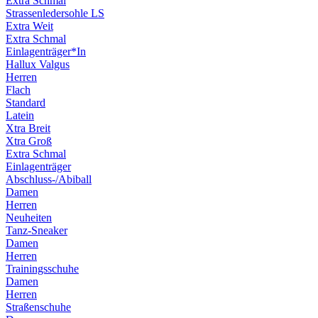
Extra Schmal
Strassenledersohle LS
Extra Weit
Extra Schmal
Einlagenträger*In
Hallux Valgus
Herren
Flach
Standard
Latein
Xtra Breit
Xtra Groß
Extra Schmal
Einlagenträger
Abschluss-/Abiball
Damen
Herren
Neuheiten
Tanz-Sneaker
Damen
Herren
Trainingsschuhe
Damen
Herren
Straßenschuhe