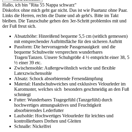
Hallo, ich bin "Rita 55 Nappa schwarz"
Diskofox ohne mich geht gar nicht. Das ist wie Paartanz ohne Paar.
Links die Herren, rechts die Dame und ab geht's. Bitte im Takt
bleiben. Die Tanzschuhe gehen den 3er-Schritt problemlos mit und
der Fuß freut sich.
Absatzhöhe: Hinreißend bequeme 5,5 cm (seitlich gemessen)
mit entsprechender Auftrittsfläche für den sicheren Auftritt
Passform: Die hervorragende Passgenauigkeit und die
bequeme Schuhweite versprechen wunderbares
Tragen/Tanzen. Unsere Schuhgröße 4 ½ entspricht einer 38, 5
½ einer 39 etc.
Zwischensohle: Außergewöhnlich weiche und flexible
Latexzwischensohle
Absatz: Schock absorbierende Fersendämpfung
Material: Handschuhweiches und exklusives Velourleder im
Karomuster, welches sich besonders geschmeidig an den Fuß
schmiegt
Futter: Wunderbares Tragegefühl (Tanzgefühl) durch
hochwertiges atmungsaktives und Feuchtigkeit
absorbierendes Lederfutter
Laufsohle: Hochwertiges Velourleder für leichtes und
kontrollierbares Drehen und Gleiten
Schnalle: Nickelfrei