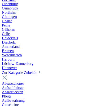
Oldenburg
Osnabrück
Northeim
Göttingen
Goslar
Peine
Gifhorns
Celle
Heidekreis
Diepholz
Ammerland
Bremen
Wesermarsch
Harburg
Lüchow-Dannerberg
Hannover
Zur Kategorie Zubehör
Absatzschoner
Aufrauhbürste
Absatzflecken
Pflege
Aufbewahrung
Gutscheine