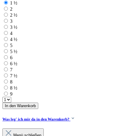
1 ½
2
2 ½
3
3 ½
4
4 ½
5
5 ½
6
6 ½
7
7 ½
8
8 ½
9
In den Warenkorb
Was leg' ich mir da in den Warenkorb?
Menü schließen