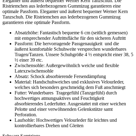
Eleganter und äußerst bequemer Werner Kern Tanzschuh. Die
Ristriemchen aus lederbezogenen Gummizug garantieren eine
optimale Passform. Eleganter und äußerst bequemer Werner Kern
Tanzschuh. Die Ristriemchen aus lederbezogenen Gummizug
garantieren eine optimale Passform.
Absatzhöhe: Fantastisch bequeme 6 cm (seitlich gemessen)
mit entsprechender Auftrittsfläche für den sicheren Auftritt
Passform: Die hervorragende Passgenauigkeit und die
äußerst komfortable Schuhweite versprechen wunderbares
Tragen/Tanzen. Unsere Schuhgröße 4 ½ entspricht einer 38, 5
½ einer 39 etc.
Zwischensohle: Außergewöhnlich weiche und flexible
Latexzwischensohle
Absatz: Schock absorbierende Fersendämpfung
Material: Handschuhweiches und exklusives Velourleder,
welches sich besonders geschmeidig dem Fuß anschmiegt
Futter: Wunderbares Tragegefühl (Tanzgefühl) durch
hochwertiges atmungsaktives und Feuchtigkeit
absorbierendes Lederfutter. Ausgestattet mit einer weichen
Pelotte und einer verwöhnenden Gelenkstütze samt
Perforation.
Laufsohle: Hochwertiges Velourleder für leichtes und
kontrollierbares Drehen und Gleiten
Schwarz
Samtziege