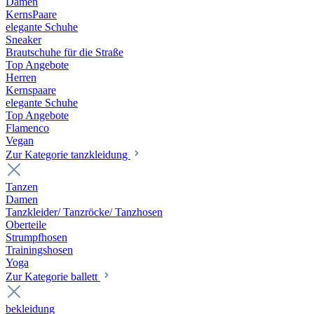
Damen
KernsPaare
elegante Schuhe
Sneaker
Brautschuhe für die Straße
Top Angebote
Herren
Kernspaare
elegante Schuhe
Top Angebote
Flamenco
Vegan
Zur Kategorie tanzkleidung
Tanzen
Damen
Tanzkleider/ Tanzröcke/ Tanzhosen
Oberteile
Strumpfhosen
Trainingshosen
Yoga
Zur Kategorie ballett
bekleidung