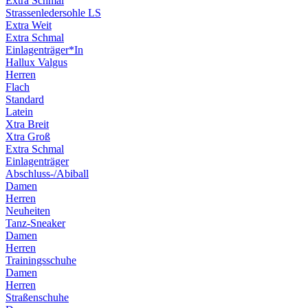
Extra Schmal
Strassenledersohle LS
Extra Weit
Extra Schmal
Einlagenträger*In
Hallux Valgus
Herren
Flach
Standard
Latein
Xtra Breit
Xtra Groß
Extra Schmal
Einlagenträger
Abschluss-/Abiball
Damen
Herren
Neuheiten
Tanz-Sneaker
Damen
Herren
Trainingsschuhe
Damen
Herren
Straßenschuhe