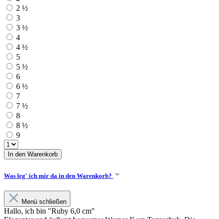
2 ½
3
3 ½
4
4 ½
5
5 ½
6
6 ½
7
7 ½
8
8 ½
9
In den Warenkorb
Was leg' ich mir da in den Warenkorb?
Menü schließen
Hallo, ich bin "Ruby 6,0 cm"