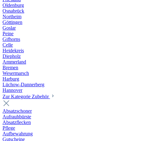
Oldenburg
Osnabrück
Northeim
Göttingen
Goslar
Peine
Gifhorns
Celle
Heidekreis
Diepholz
Ammerland
Bremen
Wesermarsch
Harburg
Lüchow-Dannerberg
Hannover
Zur Kategorie Zubehör
Absatzschoner
Aufrauhbürste
Absatzflecken
Pflege
Aufbewahrung
Gutscheine