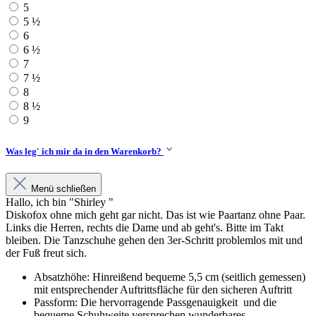
5
5 ½
6
6 ½
7
7 ½
8
8 ½
9
Was leg' ich mir da in den Warenkorb?
Menü schließen
Hallo, ich bin "Shirley "
Diskofox ohne mich geht gar nicht. Das ist wie Paartanz ohne Paar.
Links die Herren, rechts die Dame und ab geht's. Bitte im Takt
bleiben. Die Tanzschuhe gehen den 3er-Schritt problemlos mit und
der Fuß freut sich.
Absatzhöhe: Hinreißend bequeme 5,5 cm (seitlich gemessen)
mit entsprechender Auftrittsfläche für den sicheren Auftritt
Passform: Die hervorragende Passgenauigkeit und die
bequeme Schuhweite versprechen wunderbares