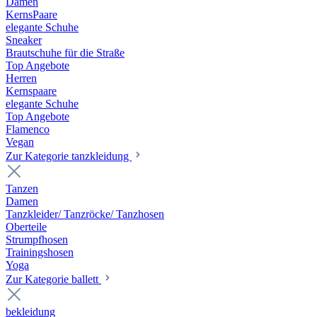
Damen
KernsPaare
elegante Schuhe
Sneaker
Brautschuhe für die Straße
Top Angebote
Herren
Kernspaare
elegante Schuhe
Top Angebote
Flamenco
Vegan
Zur Kategorie tanzkleidung
Tanzen
Damen
Tanzkleider/ Tanzröcke/ Tanzhosen
Oberteile
Strumpfhosen
Trainingshosen
Yoga
Zur Kategorie ballett
bekleidung