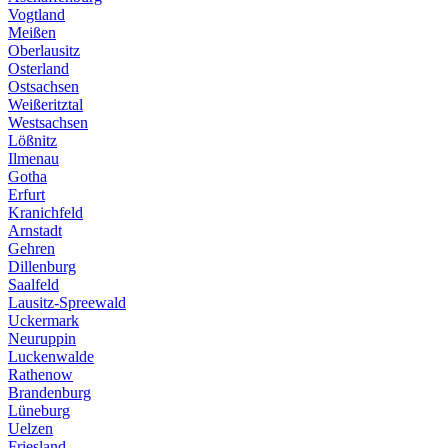
Vogtland
Meißen
Oberlausitz
Osterland
Ostsachsen
Weißeritztal
Westsachsen
Lößnitz
Ilmenau
Gotha
Erfurt
Kranichfeld
Arnstadt
Gehren
Dillenburg
Saalfeld
Lausitz-Spreewald
Uckermark
Neuruppin
Luckenwalde
Rathenow
Brandenburg
Lüneburg
Uelzen
Friesland