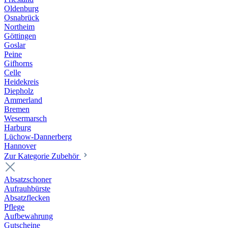
Oldenburg
Osnabrück
Northeim
Göttingen
Goslar
Peine
Gifhorns
Celle
Heidekreis
Diepholz
Ammerland
Bremen
Wesermarsch
Harburg
Lüchow-Dannerberg
Hannover
Zur Kategorie Zubehör
Absatzschoner
Aufrauhbürste
Absatzflecken
Pflege
Aufbewahrung
Gutscheine