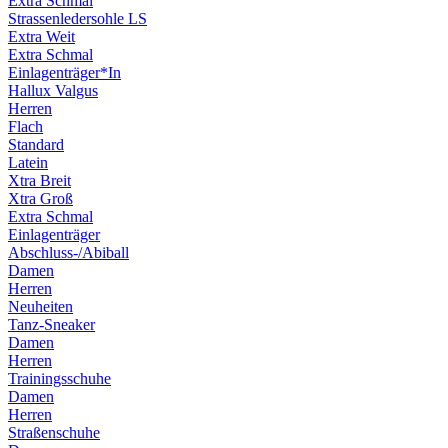
Extra Schmal
Strassenledersohle LS
Extra Weit
Extra Schmal
Einlagenträger*In
Hallux Valgus
Herren
Flach
Standard
Latein
Xtra Breit
Xtra Groß
Extra Schmal
Einlagenträger
Abschluss-/Abiball
Damen
Herren
Neuheiten
Tanz-Sneaker
Damen
Herren
Trainingsschuhe
Damen
Herren
Straßenschuhe