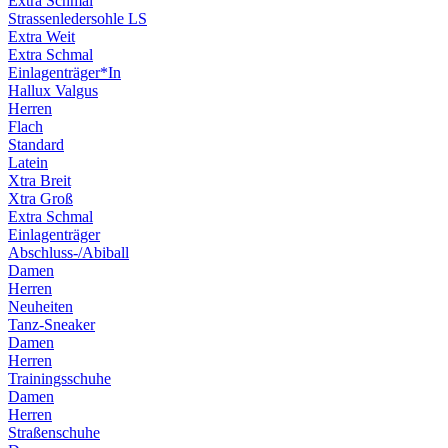
Extra Schmal
Strassenledersohle LS
Extra Weit
Extra Schmal
Einlagenträger*In
Hallux Valgus
Herren
Flach
Standard
Latein
Xtra Breit
Xtra Groß
Extra Schmal
Einlagenträger
Abschluss-/Abiball
Damen
Herren
Neuheiten
Tanz-Sneaker
Damen
Herren
Trainingsschuhe
Damen
Herren
Straßenschuhe