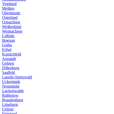
Vogtland
Meißen
Oberlausitz
Osterland
Ostsachsen
Weißeritztal
Westsachsen
Lößnitz
Ilmenau
Gotha
Erfurt
Kranichfeld
Arnstadt
Gehren
Dillenburg
Saalfeld
Lausitz-Spreewald
Uckermark
Neuruppin
Luckenwalde
Rathenow
Brandenburg
Lüneburg
Uelzen
Friesland