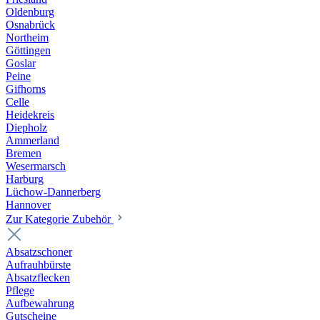
Oldenburg
Osnabrück
Northeim
Göttingen
Goslar
Peine
Gifhorns
Celle
Heidekreis
Diepholz
Ammerland
Bremen
Wesermarsch
Harburg
Lüchow-Dannerberg
Hannover
Zur Kategorie Zubehör
Absatzschoner
Aufrauhbürste
Absatzflecken
Pflege
Aufbewahrung
Gutscheine