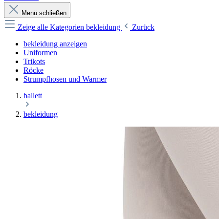
Menü schließen
Zeige alle Kategorien
bekleidung
Zurück
bekleidung anzeigen
Uniformen
Trikots
Röcke
Strumpfhosen und Warmer
ballett
bekleidung