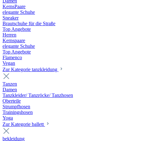
Damen
KernsPaare
elegante Schuhe
Sneaker
Brautschuhe für die Straße
Top Angebote
Herren
Kernspaare
elegante Schuhe
Top Angebote
Flamenco
Vegan
Zur Kategorie tanzkleidung
Tanzen
Damen
Tanzkleider/ Tanzröcke/ Tanzhosen
Oberteile
Strumpfhosen
Trainingshosen
Yoga
Zur Kategorie ballett
bekleidung