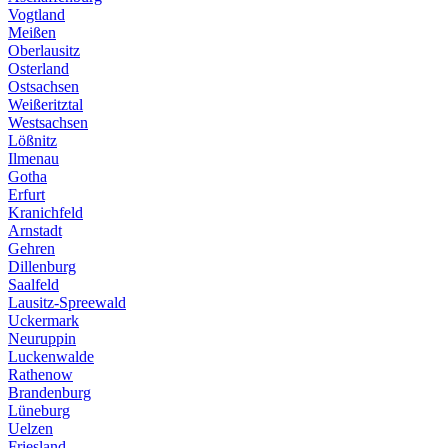
Vogtland
Meißen
Oberlausitz
Osterland
Ostsachsen
Weißeritztal
Westsachsen
Lößnitz
Ilmenau
Gotha
Erfurt
Kranichfeld
Arnstadt
Gehren
Dillenburg
Saalfeld
Lausitz-Spreewald
Uckermark
Neuruppin
Luckenwalde
Rathenow
Brandenburg
Lüneburg
Uelzen
Friesland