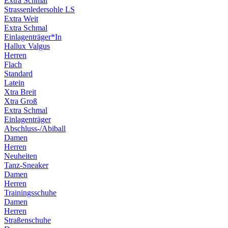
Extra Schmal
Strassenledersohle LS
Extra Weit
Extra Schmal
Einlagenträger*In
Hallux Valgus
Herren
Flach
Standard
Latein
Xtra Breit
Xtra Groß
Extra Schmal
Einlagenträger
Abschluss-/Abiball
Damen
Herren
Neuheiten
Tanz-Sneaker
Damen
Herren
Trainingsschuhe
Damen
Herren
Straßenschuhe