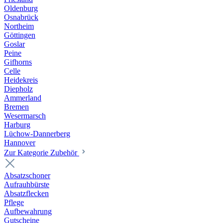
Oldenburg
Osnabrück
Northeim
Göttingen
Goslar
Peine
Gifhorns
Celle
Heidekreis
Diepholz
Ammerland
Bremen
Wesermarsch
Harburg
Lüchow-Dannerberg
Hannover
Zur Kategorie Zubehör
Absatzschoner
Aufrauhbürste
Absatzflecken
Pflege
Aufbewahrung
Gutscheine