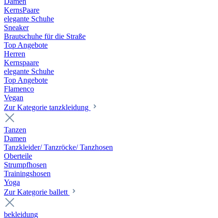
Damen
KernsPaare
elegante Schuhe
Sneaker
Brautschuhe für die Straße
Top Angebote
Herren
Kernspaare
elegante Schuhe
Top Angebote
Flamenco
Vegan
Zur Kategorie tanzkleidung
Tanzen
Damen
Tanzkleider/ Tanzröcke/ Tanzhosen
Oberteile
Strumpfhosen
Trainingshosen
Yoga
Zur Kategorie ballett
bekleidung