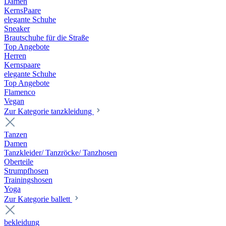
Damen
KernsPaare
elegante Schuhe
Sneaker
Brautschuhe für die Straße
Top Angebote
Herren
Kernspaare
elegante Schuhe
Top Angebote
Flamenco
Vegan
Zur Kategorie tanzkleidung
Tanzen
Damen
Tanzkleider/ Tanzröcke/ Tanzhosen
Oberteile
Strumpfhosen
Trainingshosen
Yoga
Zur Kategorie ballett
bekleidung