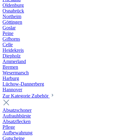
Oldenburg
Osnabrück
Northeim
Göttingen
Goslar
Peine
Gifhorns
Celle
Heidekreis
Diepholz
Ammerland
Bremen
Wesermarsch
Harburg
Lüchow-Dannerberg
Hannover
Zur Kategorie Zubehör
Absatzschoner
Aufrauhbürste
Absatzflecken
Pflege
Aufbewahrung
Gutscheine