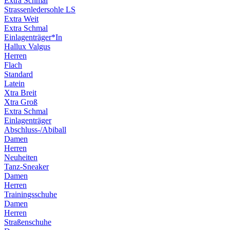
Extra Schmal
Strassenledersohle LS
Extra Weit
Extra Schmal
Einlagenträger*In
Hallux Valgus
Herren
Flach
Standard
Latein
Xtra Breit
Xtra Groß
Extra Schmal
Einlagenträger
Abschluss-/Abiball
Damen
Herren
Neuheiten
Tanz-Sneaker
Damen
Herren
Trainingsschuhe
Damen
Herren
Straßenschuhe