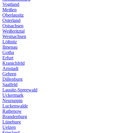
Vogtland
Meißen
Oberlausitz
Osterland
Ostsachsen
Weißeritztal
Westsachsen
Lößnitz
Ilmenau
Gotha
Erfurt
Kranichfeld
Arnstadt
Gehren
Dillenburg
Saalfeld
Lausitz-Spreewald
Uckermark
Neuruppin
Luckenwalde
Rathenow
Brandenburg
Lüneburg
Uelzen
Friesland