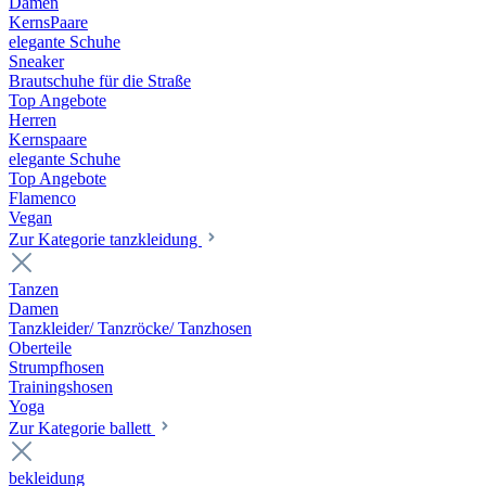
Damen
KernsPaare
elegante Schuhe
Sneaker
Brautschuhe für die Straße
Top Angebote
Herren
Kernspaare
elegante Schuhe
Top Angebote
Flamenco
Vegan
Zur Kategorie tanzkleidung
Tanzen
Damen
Tanzkleider/ Tanzröcke/ Tanzhosen
Oberteile
Strumpfhosen
Trainingshosen
Yoga
Zur Kategorie ballett
bekleidung