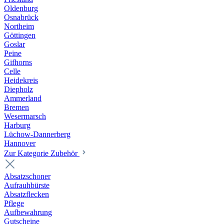
Oldenburg
Osnabrück
Northeim
Göttingen
Goslar
Peine
Gifhorns
Celle
Heidekreis
Diepholz
Ammerland
Bremen
Wesermarsch
Harburg
Lüchow-Dannerberg
Hannover
Zur Kategorie Zubehör
Absatzschoner
Aufrauhbürste
Absatzflecken
Pflege
Aufbewahrung
Gutscheine