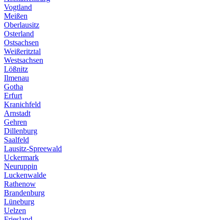
Vogtland
Meißen
Oberlausitz
Osterland
Ostsachsen
Weißeritztal
Westsachsen
Lößnitz
Ilmenau
Gotha
Erfurt
Kranichfeld
Arnstadt
Gehren
Dillenburg
Saalfeld
Lausitz-Spreewald
Uckermark
Neuruppin
Luckenwalde
Rathenow
Brandenburg
Lüneburg
Uelzen
Friesland