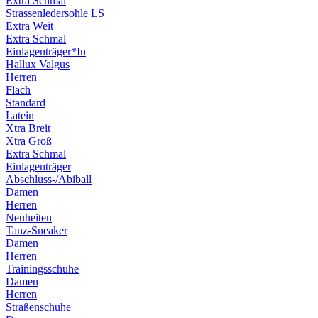
Extra Schmal
Strassenledersohle LS
Extra Weit
Extra Schmal
Einlagenträger*In
Hallux Valgus
Herren
Flach
Standard
Latein
Xtra Breit
Xtra Groß
Extra Schmal
Einlagenträger
Abschluss-/Abiball
Damen
Herren
Neuheiten
Tanz-Sneaker
Damen
Herren
Trainingsschuhe
Damen
Herren
Straßenschuhe