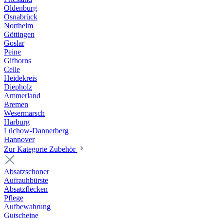
Oldenburg
Osnabrück
Northeim
Göttingen
Goslar
Peine
Gifhorns
Celle
Heidekreis
Diepholz
Ammerland
Bremen
Wesermarsch
Harburg
Lüchow-Dannerberg
Hannover
Zur Kategorie Zubehör
Absatzschoner
Aufrauhbürste
Absatzflecken
Pflege
Aufbewahrung
Gutscheine