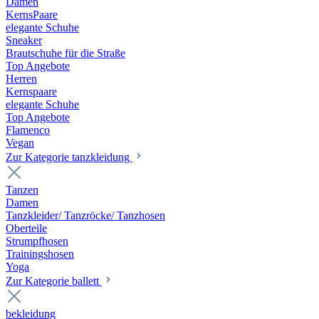
Damen
KernsPaare
elegante Schuhe
Sneaker
Brautschuhe für die Straße
Top Angebote
Herren
Kernspaare
elegante Schuhe
Top Angebote
Flamenco
Vegan
Zur Kategorie tanzkleidung
Tanzen
Damen
Tanzkleider/ Tanzröcke/ Tanzhosen
Oberteile
Strumpfhosen
Trainingshosen
Yoga
Zur Kategorie ballett
bekleidung