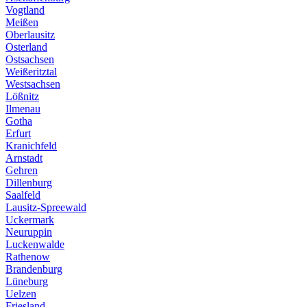
Vogtland
Meißen
Oberlausitz
Osterland
Ostsachsen
Weißeritztal
Westsachsen
Lößnitz
Ilmenau
Gotha
Erfurt
Kranichfeld
Arnstadt
Gehren
Dillenburg
Saalfeld
Lausitz-Spreewald
Uckermark
Neuruppin
Luckenwalde
Rathenow
Brandenburg
Lüneburg
Uelzen
Friesland