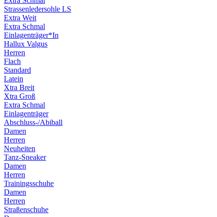
Extra Schmal
Strassenledersohle LS
Extra Weit
Extra Schmal
Einlagenträger*In
Hallux Valgus
Herren
Flach
Standard
Latein
Xtra Breit
Xtra Groß
Extra Schmal
Einlagenträger
Abschluss-/Abiball
Damen
Herren
Neuheiten
Tanz-Sneaker
Damen
Herren
Trainingsschuhe
Damen
Herren
Straßenschuhe