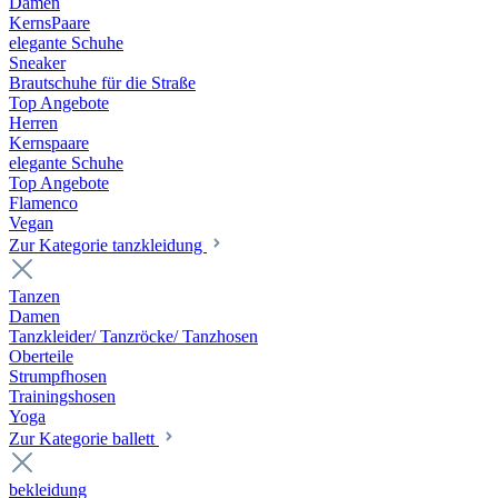
Damen
KernsPaare
elegante Schuhe
Sneaker
Brautschuhe für die Straße
Top Angebote
Herren
Kernspaare
elegante Schuhe
Top Angebote
Flamenco
Vegan
Zur Kategorie tanzkleidung
Tanzen
Damen
Tanzkleider/ Tanzröcke/ Tanzhosen
Oberteile
Strumpfhosen
Trainingshosen
Yoga
Zur Kategorie ballett
bekleidung