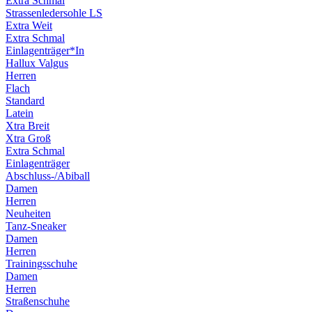
Extra Schmal
Strassenledersohle LS
Extra Weit
Extra Schmal
Einlagenträger*In
Hallux Valgus
Herren
Flach
Standard
Latein
Xtra Breit
Xtra Groß
Extra Schmal
Einlagenträger
Abschluss-/Abiball
Damen
Herren
Neuheiten
Tanz-Sneaker
Damen
Herren
Trainingsschuhe
Damen
Herren
Straßenschuhe