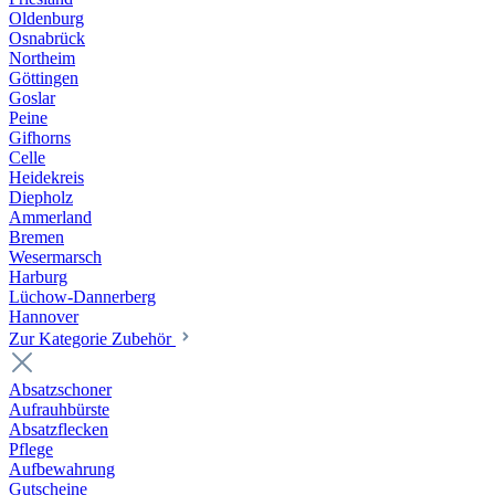
Oldenburg
Osnabrück
Northeim
Göttingen
Goslar
Peine
Gifhorns
Celle
Heidekreis
Diepholz
Ammerland
Bremen
Wesermarsch
Harburg
Lüchow-Dannerberg
Hannover
Zur Kategorie Zubehör
Absatzschoner
Aufrauhbürste
Absatzflecken
Pflege
Aufbewahrung
Gutscheine