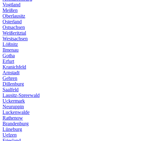
Vogtland
Meißen
Oberlausitz
Osterland
Ostsachsen
Weißeritztal
Westsachsen
Lößnitz
Ilmenau
Gotha
Erfurt
Kranichfeld
Arnstadt
Gehren
Dillenburg
Saalfeld
Lausitz-Spreewald
Uckermark
Neuruppin
Luckenwalde
Rathenow
Brandenburg
Lüneburg
Uelzen
Friesland