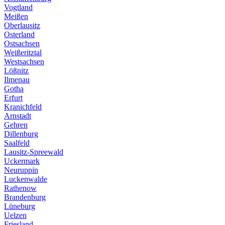
Vogtland
Meißen
Oberlausitz
Osterland
Ostsachsen
Weißeritztal
Westsachsen
Lößnitz
Ilmenau
Gotha
Erfurt
Kranichfeld
Arnstadt
Gehren
Dillenburg
Saalfeld
Lausitz-Spreewald
Uckermark
Neuruppin
Luckenwalde
Rathenow
Brandenburg
Lüneburg
Uelzen
Friesland