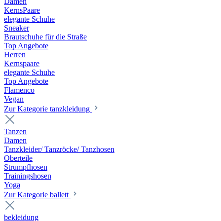
Damen
KernsPaare
elegante Schuhe
Sneaker
Brautschuhe für die Straße
Top Angebote
Herren
Kernspaare
elegante Schuhe
Top Angebote
Flamenco
Vegan
Zur Kategorie tanzkleidung
Tanzen
Damen
Tanzkleider/ Tanzröcke/ Tanzhosen
Oberteile
Strumpfhosen
Trainingshosen
Yoga
Zur Kategorie ballett
bekleidung