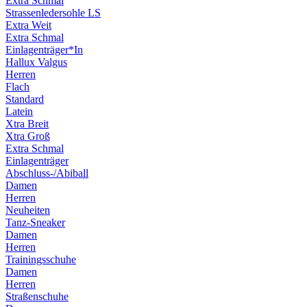
Extra Schmal
Strassenledersohle LS
Extra Weit
Extra Schmal
Einlagenträger*In
Hallux Valgus
Herren
Flach
Standard
Latein
Xtra Breit
Xtra Groß
Extra Schmal
Einlagenträger
Abschluss-/Abiball
Damen
Herren
Neuheiten
Tanz-Sneaker
Damen
Herren
Trainingsschuhe
Damen
Herren
Straßenschuhe