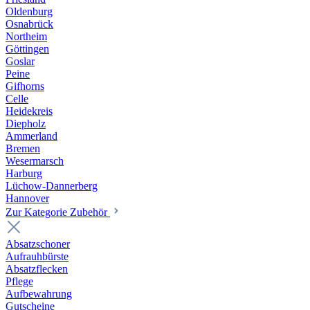
Oldenburg
Osnabrück
Northeim
Göttingen
Goslar
Peine
Gifhorns
Celle
Heidekreis
Diepholz
Ammerland
Bremen
Wesermarsch
Harburg
Lüchow-Dannerberg
Hannover
Zur Kategorie Zubehör
Absatzschoner
Aufrauhbürste
Absatzflecken
Pflege
Aufbewahrung
Gutscheine