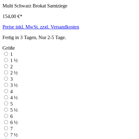
Multi Schwarz
Brokat Samtziege
154,00 €*
Preise inkl. MwSt. zzgl. Versandkosten
Fertig in 3 Tagen, Nur 2-5 Tage.
Größe
1
1 ½
2
2 ½
3
3 ½
4
4 ½
5
5 ½
6
6 ½
7
7 ½