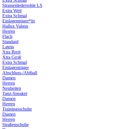
Extra Schmal
Strassenledersohle LS
Extra Weit
Extra Schmal
Einlagenträger*In
Hallux Valgus
Herren
Flach
Standard
Latein
Xtra Breit
Xtra Groß
Extra Schmal
Einlagenträger
Abschluss-/Abiball
Damen
Herren
Neuheiten
Tanz-Sneaker
Damen
Herren
Trainingsschuhe
Damen
Herren
Straßenschuhe