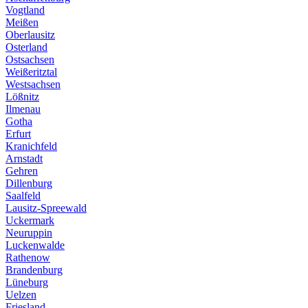
Vogtland
Meißen
Oberlausitz
Osterland
Ostsachsen
Weißeritztal
Westsachsen
Lößnitz
Ilmenau
Gotha
Erfurt
Kranichfeld
Arnstadt
Gehren
Dillenburg
Saalfeld
Lausitz-Spreewald
Uckermark
Neuruppin
Luckenwalde
Rathenow
Brandenburg
Lüneburg
Uelzen
Friesland