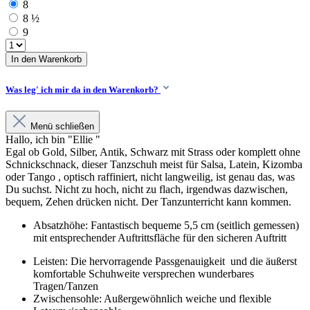
8
8 ½
9
In den Warenkorb
Was leg' ich mir da in den Warenkorb?
Menü schließen
Hallo, ich bin "Ellie "
Egal ob Gold, Silber, Antik, Schwarz mit Strass oder komplett ohne
Schnickschnack, dieser Tanzschuh meist für Salsa, Latein, Kizomba
oder Tango , optisch raffiniert, nicht langweilig, ist genau das, was
Du suchst. Nicht zu hoch, nicht zu flach, irgendwas dazwischen,
bequem, Zehen drücken nicht. Der Tanzunterricht kann kommen.
Absatzhöhe: Fantastisch bequeme 5,5 cm (seitlich gemessen)
mit entsprechender Auftrittsfläche für den sicheren Auftritt
Leisten: Die hervorragende Passgenauigkeit und die äußerst
komfortable Schuhweite versprechen wunderbares
Tragen/Tanzen
Zwischensohle: Außergewöhnlich weiche und flexible