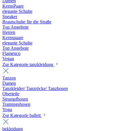
Damen
KernsPaare
elegante Schuhe
Sneaker
Brautschuhe für die Straße
Top Angebote
Herren
Kernspaare
elegante Schuhe
Top Angebote
Flamenco
Vegan
Zur Kategorie tanzkleidung
Tanzen
Damen
Tanzkleider/ Tanzröcke/ Tanzhosen
Oberteile
Strumpfhosen
Trainingshosen
Yoga
Zur Kategorie ballett
bekleidung