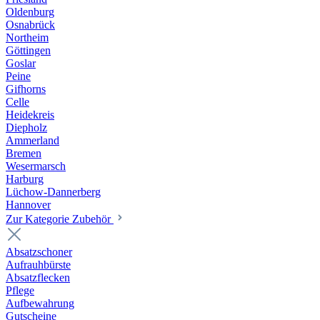
Oldenburg
Osnabrück
Northeim
Göttingen
Goslar
Peine
Gifhorns
Celle
Heidekreis
Diepholz
Ammerland
Bremen
Wesermarsch
Harburg
Lüchow-Dannerberg
Hannover
Zur Kategorie Zubehör
Absatzschoner
Aufrauhbürste
Absatzflecken
Pflege
Aufbewahrung
Gutscheine