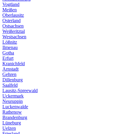
Vogtland
Meißen
Oberlausitz
Osterland
Ostsachsen
Weißeritztal
Westsachsen
Lößnitz
Ilmenau
Gotha
Erfurt
Kranichfeld
Arnstadt
Gehren
Dillenburg
Saalfeld
Lausitz-Spreewald
Uckermark
Neuruppin
Luckenwalde
Rathenow
Brandenburg
Lüneburg
Uelzen
Friesland