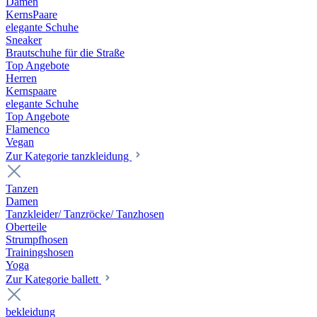
Damen
KernsPaare
elegante Schuhe
Sneaker
Brautschuhe für die Straße
Top Angebote
Herren
Kernspaare
elegante Schuhe
Top Angebote
Flamenco
Vegan
Zur Kategorie tanzkleidung
Tanzen
Damen
Tanzkleider/ Tanzröcke/ Tanzhosen
Oberteile
Strumpfhosen
Trainingshosen
Yoga
Zur Kategorie ballett
bekleidung