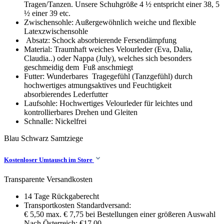
Tragen/Tanzen. Unsere Schuhgröße 4 ½ entspricht einer 38, 5
½ einer 39 etc.
Zwischensohle: Außergewöhnlich weiche und flexible
Latexzwischensohle
Absatz: Schock absorbierende Fersendämpfung
Material: Traumhaft weiches Velourleder (Eva, Dalia,
Claudia..) oder Nappa (July), welches sich besonders
geschmeidig dem Fuß anschmiegt
Futter: Wunderbares Tragegefühl (Tanzgefühl) durch
hochwertiges atmungsaktives und Feuchtigkeit
absorbierendes Lederfutter
Laufsohle: Hochwertiges Velourleder für leichtes und
kontrollierbares Drehen und Gleiten
Schnalle: Nickelfrei
Blau Schwarz
Samtziege
Kostenloser Umtausch im Store
Transparente Versandkosten
14 Tage Rückgaberecht
Transportkosten Standardversand:
€ 5,50 max. € 7,75 bei Bestellungen einer größeren Auswahl
Nach Österreich: €17,00