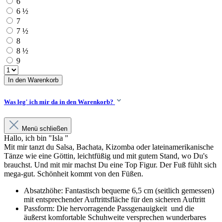
6
6 ½
7
7 ½
8
8 ½
9
In den Warenkorb
Was leg' ich mir da in den Warenkorb?
Menü schließen
Hallo, ich bin "Isla "
Mit mir tanzt du Salsa, Bachata, Kizomba oder lateinamerikanische
Tänze wie eine Göttin, leichtfüßig und mit gutem Stand, wo Du's
brauchst. Und mit mir machst Du eine Top Figur. Der Fuß fühlt sich
mega-gut. Schönheit kommt von den Füßen.
Absatzhöhe: Fantastisch bequeme 6,5 cm (seitlich gemessen)
mit entsprechender Auftrittsfläche für den sicheren Auftritt
Passform: Die hervorragende Passgenauigkeit und die
äußerst komfortable Schuhweite versprechen wunderbares