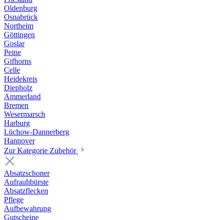
Oldenburg
Osnabrück
Northeim
Göttingen
Goslar
Peine
Gifhorns
Celle
Heidekreis
Diepholz
Ammerland
Bremen
Wesermarsch
Harburg
Lüchow-Dannerberg
Hannover
Zur Kategorie Zubehör
Absatzschoner
Aufrauhbürste
Absatzflecken
Pflege
Aufbewahrung
Gutscheine