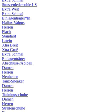
Extra Schmal
Strassenledersohle LS
Extra Weit
Extra Schmal
Einlagenträger*In
Hallux Valgus
Herren
Flach
Standard
Latein
Xtra Breit
Xtra Groß
Extra Schmal
Einlagenträger
Abschluss-/Abiball
Damen
Herren
Neuheiten
Tanz-Sneaker
Damen
Herren
Trainingsschuhe
Damen
Herren
Straßenschuhe