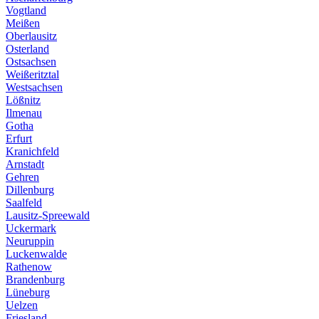
Vogtland
Meißen
Oberlausitz
Osterland
Ostsachsen
Weißeritztal
Westsachsen
Lößnitz
Ilmenau
Gotha
Erfurt
Kranichfeld
Arnstadt
Gehren
Dillenburg
Saalfeld
Lausitz-Spreewald
Uckermark
Neuruppin
Luckenwalde
Rathenow
Brandenburg
Lüneburg
Uelzen
Friesland