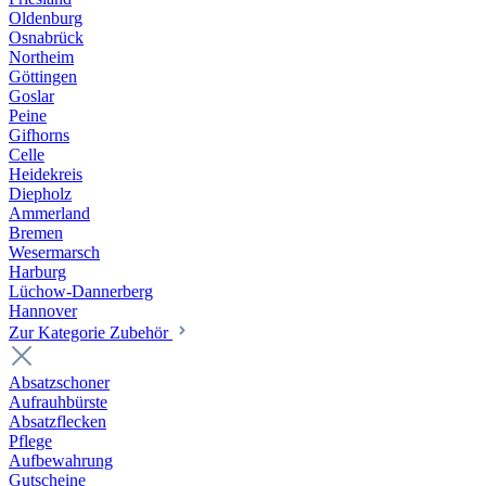
Oldenburg
Osnabrück
Northeim
Göttingen
Goslar
Peine
Gifhorns
Celle
Heidekreis
Diepholz
Ammerland
Bremen
Wesermarsch
Harburg
Lüchow-Dannerberg
Hannover
Zur Kategorie Zubehör
Absatzschoner
Aufrauhbürste
Absatzflecken
Pflege
Aufbewahrung
Gutscheine