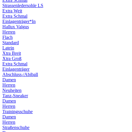
Extra Schmal
Strassenledersohle LS
Extra Weit
Extra Schmal
Einlagenträger*In
Hallux Valgus
Herren
Flach
Standard
Latein
Xtra Breit
Xtra Groß
Extra Schmal
Einlagenträger
Abschluss-/Abiball
Damen
Herren
Neuheiten
Tanz-Sneaker
Damen
Herren
Trainingsschuhe
Damen
Herren
Straßenschuhe