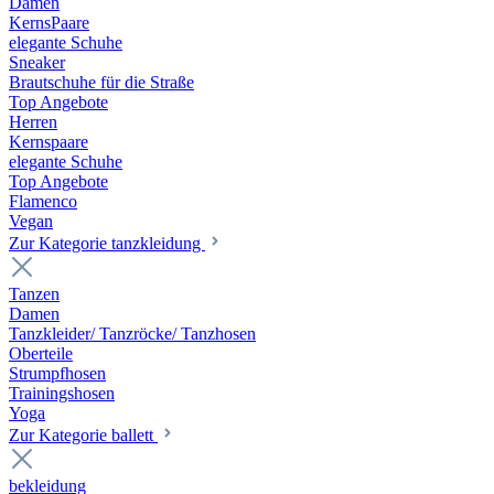
Damen
KernsPaare
elegante Schuhe
Sneaker
Brautschuhe für die Straße
Top Angebote
Herren
Kernspaare
elegante Schuhe
Top Angebote
Flamenco
Vegan
Zur Kategorie tanzkleidung
Tanzen
Damen
Tanzkleider/ Tanzröcke/ Tanzhosen
Oberteile
Strumpfhosen
Trainingshosen
Yoga
Zur Kategorie ballett
bekleidung