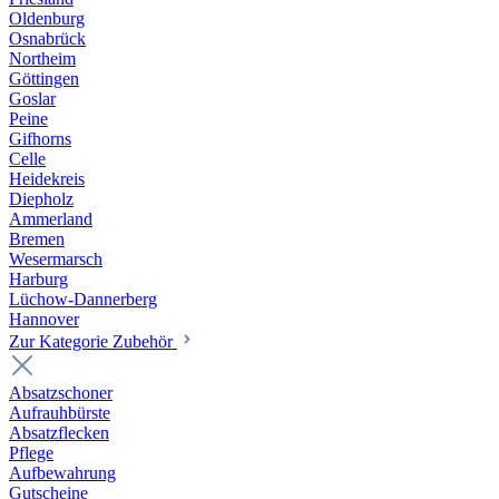
Oldenburg
Osnabrück
Northeim
Göttingen
Goslar
Peine
Gifhorns
Celle
Heidekreis
Diepholz
Ammerland
Bremen
Wesermarsch
Harburg
Lüchow-Dannerberg
Hannover
Zur Kategorie Zubehör
Absatzschoner
Aufrauhbürste
Absatzflecken
Pflege
Aufbewahrung
Gutscheine