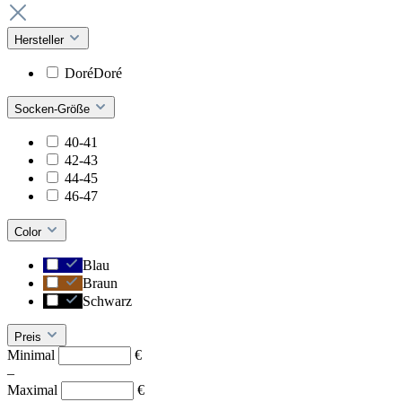
Hersteller
DoréDoré
Socken-Größe
40-41
42-43
44-45
46-47
Color
Blau
Braun
Schwarz
Preis
Minimal
€
–
Maximal
€