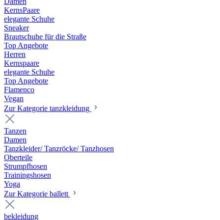
Damen
KernsPaare
elegante Schuhe
Sneaker
Brautschuhe für die Straße
Top Angebote
Herren
Kernspaare
elegante Schuhe
Top Angebote
Flamenco
Vegan
Zur Kategorie tanzkleidung
Tanzen
Damen
Tanzkleider/ Tanzröcke/ Tanzhosen
Oberteile
Strumpfhosen
Trainingshosen
Yoga
Zur Kategorie ballett
bekleidung