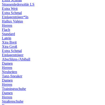
Extra Schmal
Strassenledersohle LS
Extra Weit
Extra Schmal
Einlagenträger*In
Hallux Valgus
Herren
Flach
Standard
Latein
Xtra Breit
Xtra Groß
Extra Schmal
Einlagenträger
Abschluss-/Abiball
Damen
Herren
Neuheiten
Tanz-Sneaker
Damen
Herren
Trainingsschuhe
Damen
Herren
Straßenschuhe