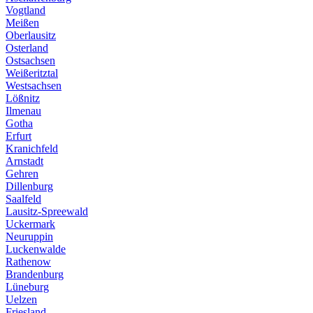
Vogtland
Meißen
Oberlausitz
Osterland
Ostsachsen
Weißeritztal
Westsachsen
Lößnitz
Ilmenau
Gotha
Erfurt
Kranichfeld
Arnstadt
Gehren
Dillenburg
Saalfeld
Lausitz-Spreewald
Uckermark
Neuruppin
Luckenwalde
Rathenow
Brandenburg
Lüneburg
Uelzen
Friesland