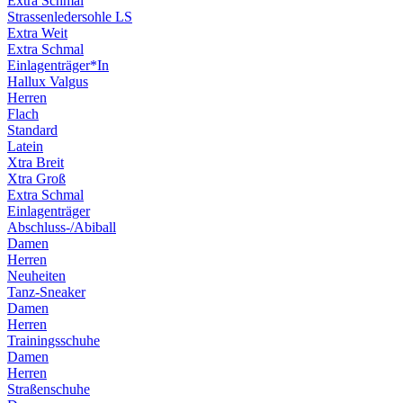
Extra Schmal
Strassenledersohle LS
Extra Weit
Extra Schmal
Einlagenträger*In
Hallux Valgus
Herren
Flach
Standard
Latein
Xtra Breit
Xtra Groß
Extra Schmal
Einlagenträger
Abschluss-/Abiball
Damen
Herren
Neuheiten
Tanz-Sneaker
Damen
Herren
Trainingsschuhe
Damen
Herren
Straßenschuhe