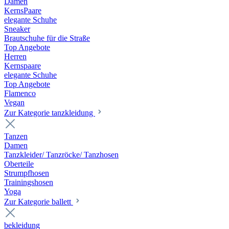
Damen
KernsPaare
elegante Schuhe
Sneaker
Brautschuhe für die Straße
Top Angebote
Herren
Kernspaare
elegante Schuhe
Top Angebote
Flamenco
Vegan
Zur Kategorie tanzkleidung
Tanzen
Damen
Tanzkleider/ Tanzröcke/ Tanzhosen
Oberteile
Strumpfhosen
Trainingshosen
Yoga
Zur Kategorie ballett
bekleidung