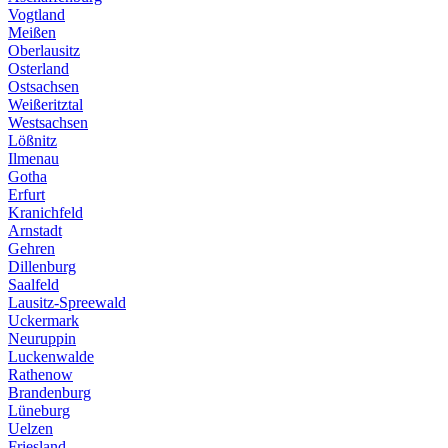
Vogtland
Meißen
Oberlausitz
Osterland
Ostsachsen
Weißeritztal
Westsachsen
Lößnitz
Ilmenau
Gotha
Erfurt
Kranichfeld
Arnstadt
Gehren
Dillenburg
Saalfeld
Lausitz-Spreewald
Uckermark
Neuruppin
Luckenwalde
Rathenow
Brandenburg
Lüneburg
Uelzen
Friesland