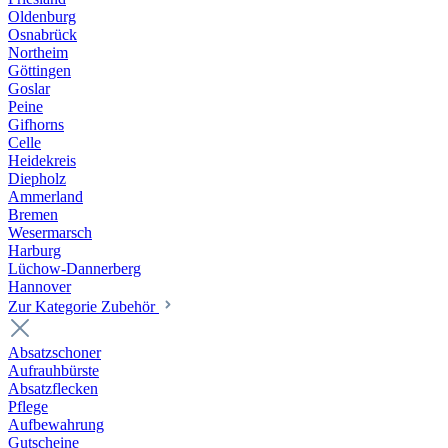
Oldenburg
Osnabrück
Northeim
Göttingen
Goslar
Peine
Gifhorns
Celle
Heidekreis
Diepholz
Ammerland
Bremen
Wesermarsch
Harburg
Lüchow-Dannerberg
Hannover
Zur Kategorie Zubehör
Absatzschoner
Aufrauhbürste
Absatzflecken
Pflege
Aufbewahrung
Gutscheine