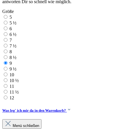
antworten Dir so schnell wie möglich.
Größe
5
5 ½
6
6 ½
7
7 ½
8
8 ½
9
9 ½
10
10 ½
11
11 ½
12
Was leg' ich mir da in den Warenkorb?
Menü schließen