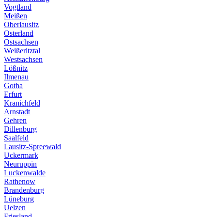
Vogtland
Meißen
Oberlausitz
Osterland
Ostsachsen
Weißeritztal
Westsachsen
Lößnitz
Ilmenau
Gotha
Erfurt
Kranichfeld
Arnstadt
Gehren
Dillenburg
Saalfeld
Lausitz-Spreewald
Uckermark
Neuruppin
Luckenwalde
Rathenow
Brandenburg
Lüneburg
Uelzen
Friesland