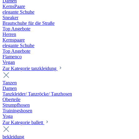
Damen
KernsPaare
elegante Schuhe
Sneaker
Brautschuhe für die Straße
Top Angebote
Herren
Kernspaare
elegante Schuhe
Top Angebote
Flamenco
Vegan
Zur Kategorie tanzkleidung
Tanzen
Damen
Tanzkleider/ Tanzröcke/ Tanzhosen
Oberteile
Strumpfhosen
Trainingshosen
Yoga
Zur Kategorie ballett
bekleidung