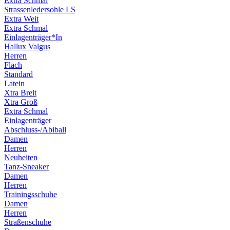
Extra Schmal
Strassenledersohle LS
Extra Weit
Extra Schmal
Einlagenträger*In
Hallux Valgus
Herren
Flach
Standard
Latein
Xtra Breit
Xtra Groß
Extra Schmal
Einlagenträger
Abschluss-/Abiball
Damen
Herren
Neuheiten
Tanz-Sneaker
Damen
Herren
Trainingsschuhe
Damen
Herren
Straßenschuhe