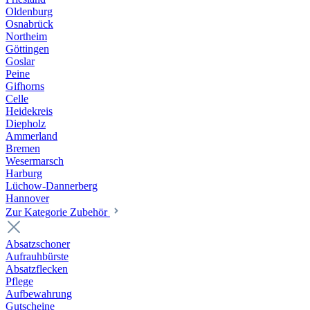
Oldenburg
Osnabrück
Northeim
Göttingen
Goslar
Peine
Gifhorns
Celle
Heidekreis
Diepholz
Ammerland
Bremen
Wesermarsch
Harburg
Lüchow-Dannerberg
Hannover
Zur Kategorie Zubehör
Absatzschoner
Aufrauhbürste
Absatzflecken
Pflege
Aufbewahrung
Gutscheine