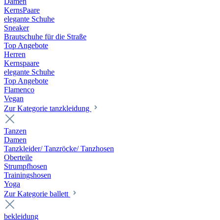
Damen
KernsPaare
elegante Schuhe
Sneaker
Brautschuhe für die Straße
Top Angebote
Herren
Kernspaare
elegante Schuhe
Top Angebote
Flamenco
Vegan
Zur Kategorie tanzkleidung
Tanzen
Damen
Tanzkleider/ Tanzröcke/ Tanzhosen
Oberteile
Strumpfhosen
Trainingshosen
Yoga
Zur Kategorie ballett
bekleidung