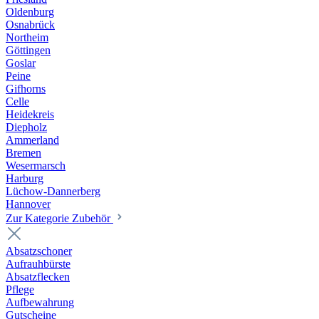
Oldenburg
Osnabrück
Northeim
Göttingen
Goslar
Peine
Gifhorns
Celle
Heidekreis
Diepholz
Ammerland
Bremen
Wesermarsch
Harburg
Lüchow-Dannerberg
Hannover
Zur Kategorie Zubehör
Absatzschoner
Aufrauhbürste
Absatzflecken
Pflege
Aufbewahrung
Gutscheine