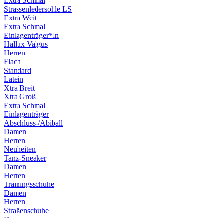
Extra Schmal
Strassenledersohle LS
Extra Weit
Extra Schmal
Einlagenträger*In
Hallux Valgus
Herren
Flach
Standard
Latein
Xtra Breit
Xtra Groß
Extra Schmal
Einlagenträger
Abschluss-/Abiball
Damen
Herren
Neuheiten
Tanz-Sneaker
Damen
Herren
Trainingsschuhe
Damen
Herren
Straßenschuhe