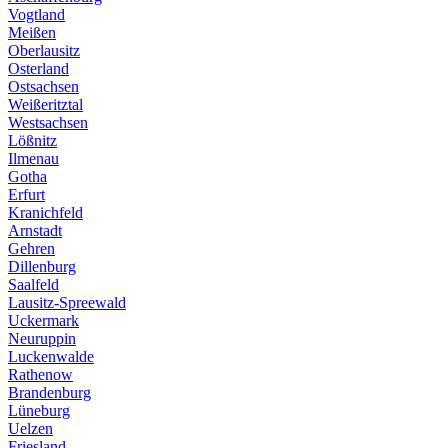
Vogtland
Meißen
Oberlausitz
Osterland
Ostsachsen
Weißeritztal
Westsachsen
Lößnitz
Ilmenau
Gotha
Erfurt
Kranichfeld
Arnstadt
Gehren
Dillenburg
Saalfeld
Lausitz-Spreewald
Uckermark
Neuruppin
Luckenwalde
Rathenow
Brandenburg
Lüneburg
Uelzen
Friesland