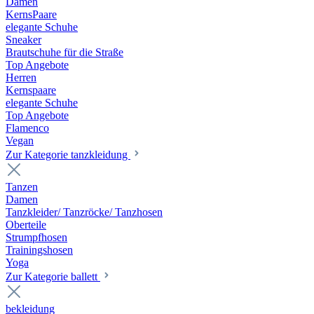
Damen
KernsPaare
elegante Schuhe
Sneaker
Brautschuhe für die Straße
Top Angebote
Herren
Kernspaare
elegante Schuhe
Top Angebote
Flamenco
Vegan
Zur Kategorie tanzkleidung
Tanzen
Damen
Tanzkleider/ Tanzröcke/ Tanzhosen
Oberteile
Strumpfhosen
Trainingshosen
Yoga
Zur Kategorie ballett
bekleidung