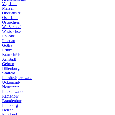
Vogtland
Meißen
Oberlausitz
Osterland
Ostsachsen
Weißeritztal
Westsachsen
Lößnitz
Ilmenau
Gotha
Erfurt
Kranichfeld
Arnstadt
Gehren
Dillenburg
Saalfeld
Lausitz-Spreewald
Uckermark
Neuruppin
Luckenwalde
Rathenow
Brandenburg
Lüneburg
Uelzen
Friesland