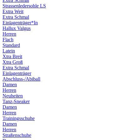
Extra Schmal
Strassenledersohle LS
Extra Weit
Extra Schmal
Einlagenträger*In
Hallux Valgus
Herren
Flach
Standard
Latein
Xtra Breit
Xtra Groß
Extra Schmal
Einlagenträger
Abschluss-/Abiball
Damen
Herren
Neuheiten
Tanz-Sneaker
Damen
Herren
Trainingsschuhe
Damen
Herren
Straßenschuhe