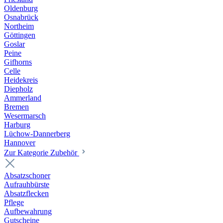
Oldenburg
Osnabrück
Northeim
Göttingen
Goslar
Peine
Gifhorns
Celle
Heidekreis
Diepholz
Ammerland
Bremen
Wesermarsch
Harburg
Lüchow-Dannerberg
Hannover
Zur Kategorie Zubehör
Absatzschoner
Aufrauhbürste
Absatzflecken
Pflege
Aufbewahrung
Gutscheine