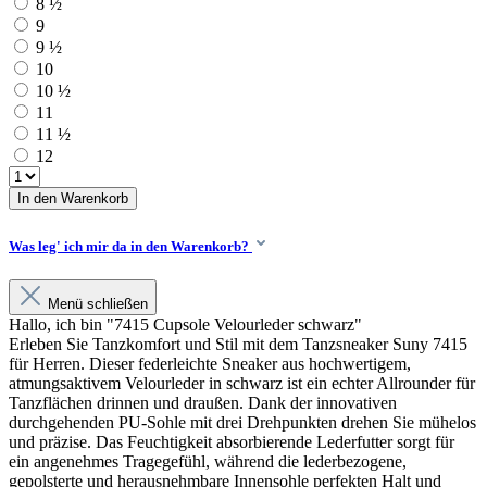
8 ½
9
9 ½
10
10 ½
11
11 ½
12
In den Warenkorb
Was leg' ich mir da in den Warenkorb?
Menü schließen
Hallo, ich bin "7415 Cupsole Velourleder schwarz"
Erleben Sie Tanzkomfort und Stil mit dem Tanzsneaker Suny 7415
für Herren. Dieser federleichte Sneaker aus hochwertigem,
atmungsaktivem Velourleder in schwarz ist ein echter Allrounder für
Tanzflächen drinnen und draußen. Dank der innovativen
durchgehenden PU-Sohle mit drei Drehpunkten drehen Sie mühelos
und präzise. Das Feuchtigkeit absorbierende Lederfutter sorgt für
ein angenehmes Tragegefühl, während die lederbezogene,
gepolsterte und herausnehmbare Innensohle perfekten Halt und